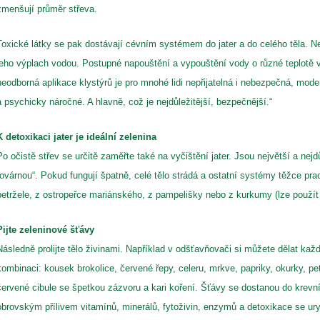
zmenšují průměr střeva.
Toxické látky se pak dostávají cévním systémem do jater a do celého těla. Nejúč
jeho výplach vodou. Postupné napouštění a vypouštění vody o různé teplotě v 
neodborná aplikace klystýrů je pro mnohé lidi nepřijatelná i nebezpečná, mo
a psychicky náročné. A hlavně, což je nejdůležitější, bezpečnější.“
K detoxikaci jater je ideální zelenina
Po očistě střev se určitě zaměřte také na vyčištění jater. Jsou největší a nejd
továrnou“. Pokud fungují špatně, celé tělo strádá a ostatní systémy těžce pracuj
petržele, z ostropeřce mariánského, z pampelišky nebo z kurkumy (lze použít 
Pijte zeleninové šťávy
Následně prolijte tělo živinami. Například v odšťavňovači si můžete dělat ka
kombinaci: kousek brokolice, červené řepy, celeru, mrkve, papriky, okurky, pe
červené cibule se špetkou zázvoru a kari koření. Šťávy se dostanou do krevn
obrovským přílivem vitamínů, minerálů, fytoživin, enzymů a detoxikace se ury