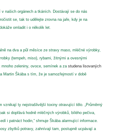
í v našich orgánech a tkáních. Dostávají se do nás
čistit se, tak to udělejte zrovna na jaře, kdy je na
okáže omladit i o několik let.
málně na dva a půl měsíce ze stravy maso, mléčné výrobky,
ýrobky (tempeh, miso), rybami, žitnými a ovesnými
dat mnoho zeleniny, ovoce, semínek a za
studena lisovaných
a Martin Škába s tím, že je samozřejmostí v době
vznikají ty nejstrašlivější toxiny otravující tělo. „Průměrný
opak si dopřává hodně mléčných výrobků, bílého pečiva,
dí i patnáct hodin,“ shrnuje Škába alarmující informace.
nosy zbytků potravy, zahnívají tam, postupně ucpávají a