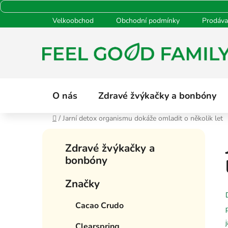
Přejít
Velkoobchod
Obchodní podmínky
Prodáva
na
obsah
O nás
Zdravé žvýkačky a bonbóny
Domů
/
Jarní detox organismu dokáže omladit o několik let
P
K
Přeskočit
o
Zdravé žvýkačky a
a
kategorie
s
bonbóny
t
t
e
Značky
g
r
o
a
Cacao Crudo
r
n
i
n
Clearspring