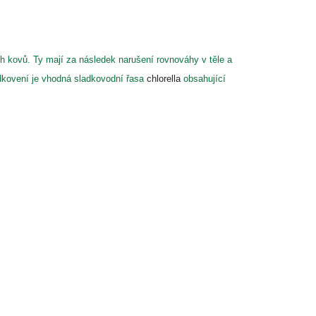
ch kovů. Ty mají za následek narušení rovnováhy v těle a
dkovení je vhodná sladkovodní řasa
chlorella
obsahující