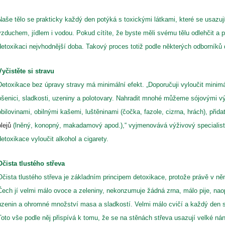
Naše tělo se prakticky každý den potýká s toxickými látkami, které se usazuj
vzduchem, jídlem i vodou. Pokud cítíte, že byste měli svému tělu odlehčit a pro
detoxikaci nejvhodnější doba. Takový proces totiž podle některých odborníků d
Vyčistěte si stravu
Detoxikace bez úpravy stravy má minimální efekt. „Doporučuji vyloučit mini
pšenici, sladkosti, uzeniny a polotovary. Nahradit mnohé můžeme sójovými v
obilovinami, obilnými kašemi, luštěninami (čočka, fazole, cizrna, hrách), při
olejů
(lněný, konopný, makadamový apod.),“ vyjmenovává výživový specialist
detoxikace vyloučit alkohol a cigarety.
Očista tlustého střeva
Očista tlustého střeva je základním principem detoxikace, protože právě v něm 
Čech jí velmi málo ovoce a zeleniny, nekonzumuje žádná zrna, málo pije, na
uzenin a ohromné množství masa a sladkostí. Velmi málo cvičí a každý den se
Toto vše podle něj přispívá k tomu, že se na stěnách střeva usazují velké ná