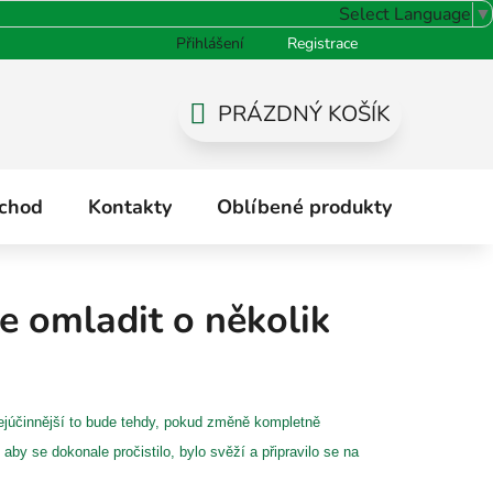
Select Language
▼
Přihlášení
Registrace
odnocení obchodu
PRÁZDNÝ KOŠÍK
NÁKUPNÍ
KOŠÍK
chod
Kontakty
Oblíbené produkty
Hodno
e omladit o několik
ejúčinnější to bude tehdy, pokud změně kompletně
, aby se dokonale pročistilo, bylo svěží a připravilo se na