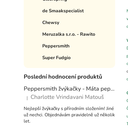
e
í
de Smaakspecialist
p
a
Chewsy
n
Meruzalka s.r.o. - Rawito
e
l
Peppersmith
Super Fudgio
Poslední hodnocení produktů
Peppersmith žvýkačky - Máta peprná, 15 g
Charlotte Vrindavani Matouš
|
Hodnocení produktu je 5 z 5 hvězdiček.
Nejlepší žvýkačky s přírodním složením! Jiné
už nechci. Objednávám pravidelně už několik
let.