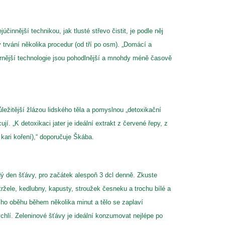
innější technikou, jak tlusté střevo čistit, je podle něj
trvání několika procedur (od tří po osm). „Domácí a
dernější technologie jsou pohodlnější a mnohdy méně časově
ůležitější žlázou lidského těla a pomyslnou „detoxikační
í. „K detoxikaci jater je ideální extrakt z červené řepy, z
kari koření),“ doporučuje Škába.
ždý den šťávy, pro začátek alespoň 3 dcl denně. Zkuste
tržele, kedlubny, kapusty, stroužek česneku a trochu bílé a
ího oběhu během několika minut a tělo se zaplaví
chlí. Zeleninové šťávy je ideální konzumovat nejlépe po