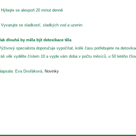
- Hýbejte se alespoň 20 minut denně
- Vyvarujte se sladkostí, sladkých vod a uzenin
Jak dlouhá by měla být detoxikace těla
Výživový specialista doporučuje vypočítat, kolik času potřebujete na detoxi
váš věk vydělte číslem 10 a vyjde vám doba v počtu měsíců, u 50 letého člov
Napsala: Eva Dvořáková,
Novinky