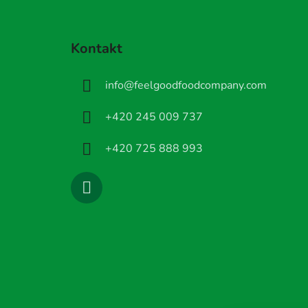
Z
á
Kontakt
p
a
info
@
feelgoodfoodcompany.com
t
í
+420 245 009 737
+420 725 888 993