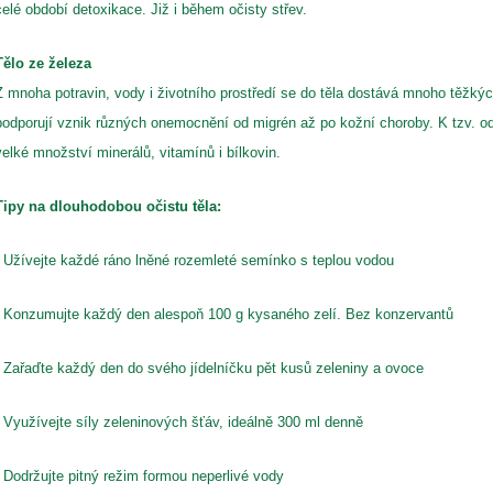
celé období detoxikace. Již i během očisty střev.
Tělo ze železa
Z mnoha potravin, vody i životního prostředí se do těla dostává mnoho těžký
podporují vznik různých onemocnění od migrén až po kožní choroby. K tzv. o
velké množství minerálů, vitamínů i bílkovin.
Tipy na dlouhodobou očistu těla:
- Užívejte každé ráno lněné rozemleté semínko s teplou vodou
- Konzumujte každý den alespoň 100 g kysaného zelí. Bez konzervantů
- Zařaďte každý den do svého jídelníčku pět kusů zeleniny a ovoce
- Využívejte síly zeleninových šťáv, ideálně 300 ml denně
- Dodržujte pitný režim formou neperlivé vody