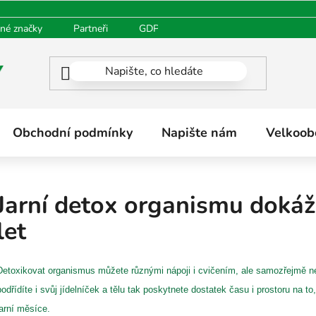
né značky
Partneři
GDPR
Oblíbené produkty
H
Obchodní podmínky
Napište nám
Velkoob
Jarní detox organismu dokáž
let
Detoxikovat organismus můžete různými nápoji i cvičením, ale samozřejmě n
podřídíte i svůj jídelníček a tělu tak poskytnete dostatek času i prostoru na to
jarní měsíce.