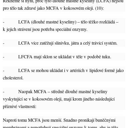
Řekněme si nyní, proč tyto dlouhé mastné kyseliny (LCFA) nejsou
pro tělo tak zdravé jako MCFA v kokosovém oleji. (10):
- LCFA (dlouhé mastné kyseliny) – tělo těžko rozkládá –
k jejich strávení jsou potřeba speciální enzymy.
- LCFA více zatěžují slinivku, játra a celý trávící systém.
- LFCFA mají sklon se ukládat v těle v podobě tuku.
- LCFA se mohou ukládat i v artériích v lipidové formě jako
cholesterol.
- Naopak MCFA – středně dlouhé mastné kyseliny
vyskytující se v kokosovém oleji, mají krom jiného následující
příznivé vlastnosti:
Naproti tomu MCFA jsou menší. Snadno pronikají buněčnými
membránami a nepotřebují speciální enzymy k tomu, aby je tělo