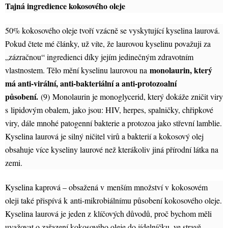
Tajná ingredience kokosového oleje
50% kokosového oleje tvoří vzácně se vyskytující kyselina laurová.
Pokud čtete mé články, už víte, že laurovou kyselinu považuji za
„zázračnou“ ingredienci díky jejím jedinečným zdravotním
monolaurin, který
vlastnostem. Tělo mění kyselinu laurovou na
má anti-virální, anti-bakteriální a anti-protozoalní
působení.
(9)
Monolaurin je monoglycerid, který dokáže zničit viry
s lipidovým obalem, jako jsou: HIV, herpes, spalničky, chřipkové
viry, dále mnohé patogenní bakterie a protozoa jako střevní lamblie.
Kyselina laurová je silný ničitel virů a bakterií a kokosový olej
obsahuje více kyseliny laurové než kterákoliv jiná přírodní látka na
zemi.
Kyselina kaprová – obsažená v menším množství v kokosovém
oleji také přispívá k anti-mikrobiálnímu působení kokosového oleje.
Kyselina laurová je jeden z klíčových důvodů, proč bychom měli
uvažovat o zařazení kokosového oleje do jídelníčku, ve stravě