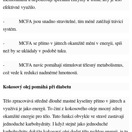
efektivně využilo.
- MCFA jsou snadno stravitelné, tím méně zatěžují trávicí
systém.
- MCFA se přímo v játrech okamžitě mění v energii, spíš
než by se ukládaly v podobě tuku.
- MCFA navíc pomáhají stimulovat tělesný metabolismus,
což vede k redukci nadměrné hmotnosti.
Kokosový olej pomáhá při diabetu
Tělo zpracovává středně dlouhé mastné kyseliny přímo v játrech a
využívá je jako energii. To činí z kokosového oleje mocný zdroj
okamžité energie pro tělo. Tuto funkci obvykle ve stravě zastávají
jednoduché karbohydráty. I když stejně jako jednoduché
karbohydráty dokáže kokosový olej dodat tělu rychlou energii, je tu