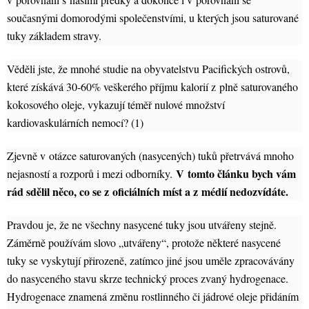
současnými domorodými společenstvími, u kterých jsou saturované
tuky základem stravy.
Věděli jste, že mnohé studie na obyvatelstvu Pacifických ostrovů,
které získává 30-60% veškerého příjmu kalorií z plně saturovaného
kokosového oleje, vykazují téměř nulové množství
kardiovaskulárních nemocí? (1)
Zjevně v otázce saturovaných (nasycených) tuků přetrvává mnoho
V tomto článku bych vám
nejasností a rozporů i mezi odborníky.
rád sdělil něco, co se z oficiálních míst a z médií nedozvídáte.
Pravdou je, že ne všechny nasycené tuky jsou utvářeny stejně.
Záměrně používám slovo „utvářeny“, protože některé nasycené
tuky se vyskytují přirozeně, zatímco jiné jsou uměle zpracovávány
do nasyceného stavu skrze technický proces zvaný hydrogenace.
Hydrogenace znamená změnu rostlinného či jádrové oleje přidáním