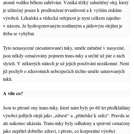
atomů vodíku během zahřívání. Vzniká těžký zahuštěný olej, který
je užitečný pouze k prodloužení trvanlivosti a k vyšším ziskům
výrobců. Lékařská a vědecká veřejnost je nyní celkem zajedno
v názoru, že hydrogenovaným rostlinným a jádrovým olejům je
třeba se vyhýbat.
Tyto nenasycené (nesaturované) tuky, uměle měněné v nasycené,
jsou někdy označovány pojmem trans-tuky a určitě už jste o nich
slyšeli. V některých státech je už jejich používání nezákonné. Není
již pochyb o zdravotních nebezpečích těchto uměle saturovaných
tuků.
A víte co?
Jsou to přesně ony trans-tuky, které nám byly po 60 let předkládány
výrobci jedlých olejů jako „zdravé“ a „přátelské k srdci“. Pravda se
ale nakonec ukázala. Trans-tuky byly odhaleny a správně označeny
jako nepřítel dobrého zdraví, i přesto, co korporátní výrobci