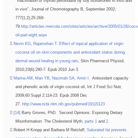
"Inactivation of thyroid peroxidase by soy isoflavones in vitro and
in vivo", Journal of Chromotography B, September 2002;
777(1,2);25:269-
79.
http://articles.mercola.com/sites/articles/archive/2005/01/26/coco
oil-part-eight.aspx
Nevin KG
,
Rajamohan T
.
Effect of topical application of virgin
coconut oil on skin components and antioxidant status during
dermal wound healing in young rats
, Skin Pharmacol Physiol,
2010;23(6):290-7. Epub 2010 Jun 3.
Marina AM
,
Man YB
,
Nazimah SA
,
Amin I
. Antioxidant capacity
and phenolic acids of virgin coconut oil, Int J Food Sci Nutr,
2009;60 Suppl 2:114-23. Epub 2008 Dec
27.
http://www.ncbi.nlm.nih.gov/pubmed/19115123
[14]
Barry Groves, PhD. Second Opinions: Exposing Dietary
Misinformation: The Cholesterol Myth,
parts 1
and
2
.
Robert H Knopp and Barbara M Retzlaff,
Saturated fat prevents