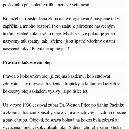
posledního půl století tvrdili americké veřejnosti.
Bohužel tato zasloužená zloba na hydrogenované nasycené tuky
zapříčinila mnoho rozporů i ve vztahu k přirozeně nasyceným
tukům, včetně kokosového oleje. Myslíte si, že pokud je jeden
nasycený tuk špatný, tak „zřejmě“ jsou špatné všechny ostatní
nasycené tuky? Pravda je úplně jiná!
Pravda o kokosovém oleji
Pravda o kokosovém oleji je zřejmá každému, kdo studoval
zdravotní stav obyvatel tradičních tropických kultur, ve kterých je
kokosový olej základem výživy již po tisíce let.
Už v roce 1930 cestoval zubař Dr. Weston Price po jižním Pacifiku
a zkoumal tradiční způsoby stravování a jejich vliv na zdraví obecně
a stav chrupu. Objevil, že strava bohatá na kokos byla zdravá a
vyvážená i přes vysoký obsah tuku. Srdeční choroby se prakticky