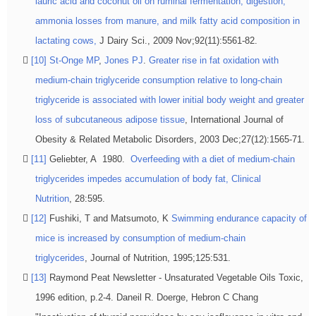
lauric acid and coconut oil on ruminal fermentation, digestion,
ammonia losses from manure, and milk fatty acid composition in
lactating cows,
J Dairy Sci., 2009 Nov;92(11):5561-82.
[10]
St-Onge MP
,
Jones PJ
.
Greater rise in fat oxidation with
medium-chain triglyceride consumption relative to long-chain
triglyceride is associated with lower initial body weight and greater
loss of subcutaneous adipose tissue
, International Journal of
Obesity & Related Metabolic Disorders, 2003 Dec;27(12):1565-71.
[11]
Geliebter, A 1980.
Overfeeding with a diet of medium-chain
triglycerides impedes accumulation of body fat, Clinical
Nutrition
, 28:595.
[12]
Fushiki, T and Matsumoto, K
Swimming endurance capacity of
mice is increased by consumption of medium-chain
triglycerides
, Journal of Nutrition, 1995;125:531.
[13]
Raymond Peat Newsletter - Unsaturated Vegetable Oils Toxic,
1996 edition, p.2-4. Daneil R. Doerge, Hebron C Chang