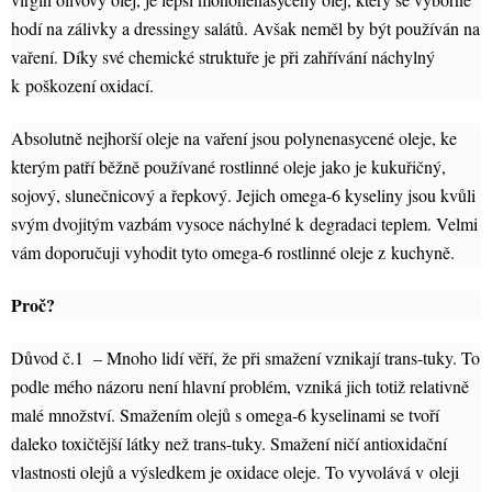
hodí na zálivky a dressingy salátů. Avšak neměl by být používán na
vaření. Díky své chemické struktuře je při zahřívání náchylný
k poškození oxidací.
Absolutně nejhorší oleje na vaření jsou polynenasycené oleje, ke
kterým patří běžně používané rostlinné oleje jako je kukuřičný,
sojový, slunečnicový a řepkový. Jejich omega-6 kyseliny jsou kvůli
svým dvojitým vazbám vysoce náchylné k degradaci teplem. Velmi
vám doporučuji vyhodit tyto omega-6 rostlinné oleje z kuchyně.
Proč?
Důvod č.1 – Mnoho lidí věří, že při smažení vznikají trans-tuky. To
podle mého názoru není hlavní problém, vzniká jich totiž relativně
malé množství. Smažením olejů s omega-6 kyselinami se tvoří
daleko toxičtější látky než trans-tuky. Smažení ničí antioxidační
vlastnosti olejů a výsledkem je oxidace oleje. To vyvolává v oleji