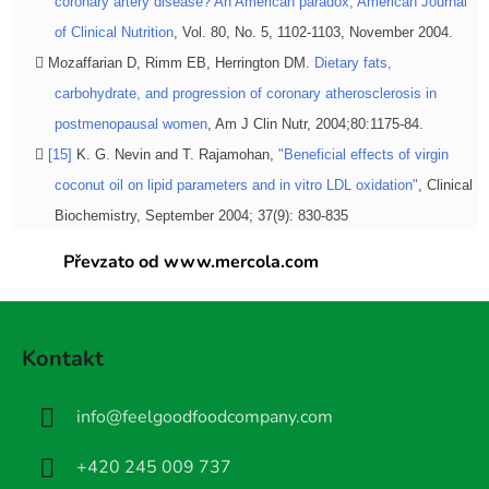
coronary artery disease? An American paradox, American Journal
of Clinical Nutrition
, Vol. 80, No. 5, 1102-1103, November 2004.
Mozaffarian D, Rimm EB, Herrington DM.
Dietary fats,
carbohydrate, and progression of coronary atherosclerosis in
postmenopausal women
, Am J Clin Nutr, 2004;80:1175-84.
[15]
K. G. Nevin and T. Rajamohan,
"Beneficial effects of virgin
coconut oil on lipid parameters and in vitro LDL oxidation"
, Clinical
Biochemistry, September 2004; 37(9): 830-835
Převzato od www.mercola.com
Z
á
Kontakt
p
a
info
@
feelgoodfoodcompany.com
t
í
+420 245 009 737