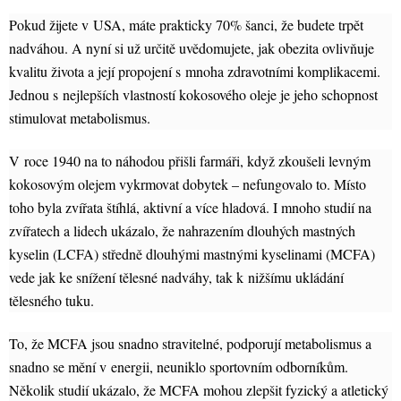
Pokud žijete v USA, máte prakticky 70% šanci, že budete trpět
nadváhou. A nyní si už určitě uvědomujete, jak obezita ovlivňuje
kvalitu života a její propojení s mnoha zdravotními komplikacemi.
Jednou s nejlepších vlastností kokosového oleje je jeho schopnost
stimulovat metabolismus.
V roce 1940 na to náhodou přišli farmáři, když zkoušeli levným
kokosovým olejem vykrmovat dobytek – nefungovalo to. Místo
toho byla zvířata štíhlá, aktivní a více hladová. I mnoho studií na
zvířatech a lidech ukázalo, že nahrazením dlouhých mastných
kyselin (LCFA) středně dlouhými mastnými kyselinami (MCFA)
vede jak ke snížení tělesné nadváhy, tak k nižšímu ukládání
tělesného tuku.
To, že MCFA jsou snadno stravitelné, podporují metabolismus a
snadno se mění v energii, neuniklo sportovním odborníkům.
Několik studií ukázalo, že MCFA mohou zlepšit fyzický a atletický