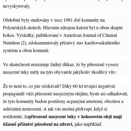
nevyskytovaly.
Obdobně byly studovány v roce 1981 dvě komunity na
Polynéských atolech. Hlavním zdrojem kalorií byl u obou skupin
kokos. Výsledky, publikované v American Journal of Clininal
Nutrition (2), zdokumentovaly příznivý stav kardiovaskulárního
systému u obou komunit.
Ve skutečnosti neexistuje žádný důkaz, že by přirozeně vysoce
nasycené tuky měly na tyto obyvatele jakýkoliv škodlivý vliv.
Že to není to, co jste očekávali? Díky 60 let trvající negativní
propagandě vůči přirozeně nasyceným olejům, byste asi odhadovali,
že tyto komunity budou postiženy ucpanými arteriemi, obezitou a
srdečními nemocemi. A tak vás možná překvapí, když si
přirozeně nasycené tuky v
kokosovém oleji
mají
uvědomíte, že
úžasně příznivé působení na zdraví,
jako například: