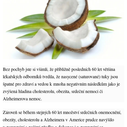
Bez pochyb jste si všimli, že přibližně posledních 60 let většina
lékařských odborníků tvrdila, že nasycené (saturované) tuky jsou
špatné pro zdraví a vedou k mnoha negativním následkům jako je
zvýšená hladina cholesterolu, obezita, srdeční nemoci či
Alzheimerova nemoc.
Zároveň se během stejných 60 let množství srdečních onemocnění,
obezity, cholesterolu a Alzheimera v Americe prudce navýšilo
v porovnání s našimi předky a dokonce i v porovnání se