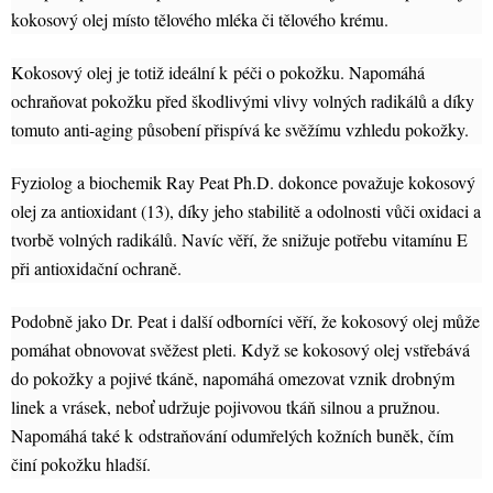
kokosový olej místo tělového mléka či tělového krému.
Kokosový olej
je totiž ideální k péči o pokožku. Napomáhá
ochraňovat pokožku před škodlivými vlivy volných radikálů a díky
tomuto anti-aging působení přispívá ke svěžímu vzhledu pokožky.
Fyziolog a biochemik Ray Peat Ph.D. dokonce považuje kokosový
olej za antioxidant (13), díky jeho stabilitě a odolnosti vůči oxidaci a
tvorbě volných radikálů. Navíc věří, že snižuje potřebu vitamínu E
při antioxidační ochraně.
Podobně jako Dr. Peat i další odborníci věří, že kokosový olej může
pomáhat obnovovat svěžest pleti. Když se kokosový olej vstřebává
do pokožky a pojivé tkáně, napomáhá omezovat vznik drobným
linek a vrásek, neboť udržuje pojivovou tkáň silnou a pružnou.
Napomáhá také k odstraňování odumřelých kožních buněk, čím
činí pokožku hladší.