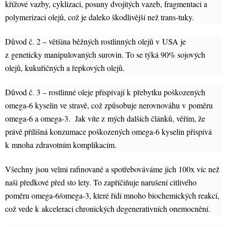
křížové vazby, cyklizaci, posuny dvojitých vazeb, fragmentaci a
polymerizaci olejů, což je daleko škodlivější než trans-tuky.
Důvod č. 2 – většina běžných rostlinných olejů v USA je
z geneticky manipulovaných surovin. To se týká 90% sojových
olejů, kukuřičných a řepkových olejů.
Důvod č. 3 – rostlinné oleje přispívají k přebytku poškozených
omega-6 kyselin ve stravě, což způsobuje nerovnováhu v poměru
omega-6 a omega-3. Jak víte z mých dalších článků, věřím, že
právě přílišná konzumace poškozených omega-6 kyselin přispívá
k mnoha zdravotním komplikacím.
Všechny jsou velmi rafinované a spotřebováváme jich 100x víc než
naši předkové před sto lety. To zapříčiňuje narušení citlivého
poměru omega-6/omega-3, které řídí mnoho biochemických reakcí,
což vede k akceleraci chronických degenerativních onemocnění.