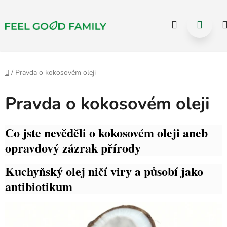
Select Language
▼
Hledat
NÁK
Přejít
na
KOŠÍ
obsah
Domů
/
Pravda o kokosovém oleji
Pravda o kokosovém oleji
Co jste nevěděli o kokosovém oleji aneb
opravdový zázrak přírody
Kuchyňský olej ničí viry a působí jako
antibiotikum