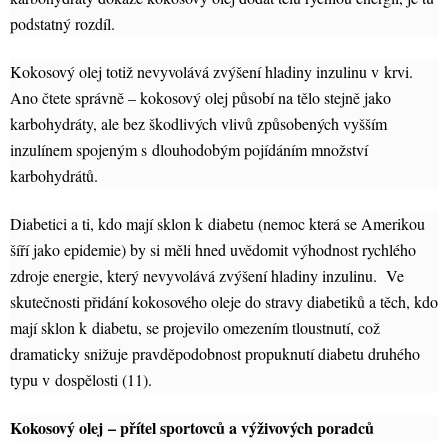
podstatný rozdíl.
Kokosový olej totiž nevyvolává zvýšení hladiny inzulinu v krvi.
Ano čtete správně – kokosový olej působí na tělo stejně jako
karbohydráty, ale bez škodlivých vlivů způsobených vyšším
inzulínem spojeným s dlouhodobým pojídáním množství
karbohydrátů.
Diabetici a ti, kdo mají sklon k diabetu (nemoc která se Amerikou
šíří jako epidemie) by si měli hned uvědomit výhodnost rychlého
zdroje energie, který nevyvolává zvýšení hladiny inzulinu. Ve
skutečnosti přidání kokosového oleje do stravy diabetiků a těch, kdo
mají sklon k diabetu, se projevilo omezením tloustnutí, což
dramaticky snižuje pravděpodobnost propuknutí diabetu druhého
typu v dospělosti (11).
Kokosový olej
– přítel sportovců a výživových poradců