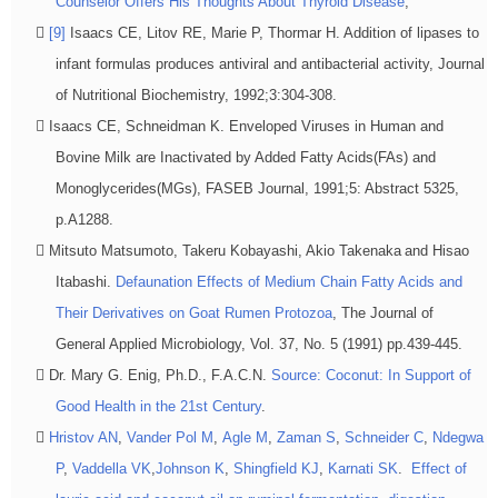
Counselor Offers His Thoughts About Thyroid Disease
,
[9]
Isaacs CE, Litov RE, Marie P, Thormar H. Addition of lipases to
infant formulas produces antiviral and antibacterial activity, Journal
of Nutritional Biochemistry, 1992;3:304-308.
Isaacs CE, Schneidman K. Enveloped Viruses in Human and
Bovine Milk are Inactivated by Added Fatty Acids(FAs) and
Monoglycerides(MGs), FASEB Journal, 1991;5: Abstract 5325,
p.A1288.
Mitsuto Matsumoto, Takeru Kobayashi, Akio Takenaka
and Hisao
Itabashi.
Defaunation Effects of Medium Chain Fatty Acids and
Their Derivatives on Goat Rumen Protozoa
, The Journal of
General Applied Microbiology, Vol. 37, No. 5 (1991) pp.439-445.
Dr. Mary G. Enig, Ph.D., F.A.C.N.
Source: Coconut: In Support of
Good Health in the 21st Century
.
Hristov AN
,
Vander Pol M
,
Agle M
,
Zaman S
,
Schneider C
,
Ndegwa
P
,
Vaddella VK
,
Johnson K
,
Shingfield KJ
,
Karnati SK
.
Effect of