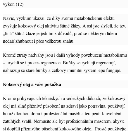
výkon (12).
Navíc, výzkum ukázal, že díky svému metabolickému efektu
zvyšuje kokosový olej aktivitu štítné žlázy. A asi jste slyšeli, že tzv.
„líná“ štítná žláze je jedním z důvodů, proč se některým lidem
nedaří zhubnout i přes veškerou snahu.
Kromě ztráty nadváhy jsou i další výhody povzbuzení metabolismu
– urychlí se i proces regenerace. Buňky se rychleji regenerují,
nahrazují se staré buňky a celkový imunitní systém lépe funguje.
Kokosový olej a vaše pokožka
Kromě přibývajících lékařských a vědeckých důkazů, že kokosový
olej má silné příznivé působení na zdraví jako potravina, používají
ho už dlouhou dobu i profesionální maséři a terapeuti k uvolnění
zatuhlých svalů. Nemusíte ale být profesionálním masérem, abyste
si dopřáli příznivého působení kokosového oleje. Prostě používejte