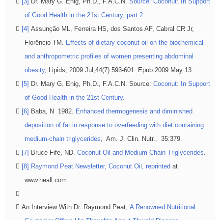
[3]
Dr. Mary G. Enig, Ph.D., F.A.C.N.
Source: Coconut: In Support
of Good Health in the 21st Century, part 2.
[4]
Assunção ML, Ferreira HS, dos Santos AF, Cabral CR Jr,
Florêncio TM.
Effects of dietary coconut oil on the biochemical
and anthropometric profiles of women presenting abdominal
obesity
, Lipids, 2009 Jul;44(7):593-601. Epub 2009 May 13.
[5]
Dr. Mary G. Enig, Ph.D., F.A.C.N. Source:
Coconut: In Support
of Good Health in the 21st Century.
[6]
Baba, N 1982.
Enhanced thermogenesis and diminished
deposition of fat in response to overfeeding with diet containing
medium-chain triglycerides
, Am. J. Clin. Nutr., 35:379.
[7]
Bruce Fife, ND.
Coconut Oil and Medium-Chain Triglycerides
.
[8]
Raymond Peat Newsletter, Coconut Oil, reprinted
at
www.heall.com.
An Interview With Dr. Raymond Peat,
A Renowned Nutritional