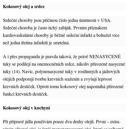
Kokosový olej a srdce
Srdeční choroby jsou příčinou číslo jedna úmrtnosti v USA.
Srdeční choroba je často tichý zabiják. Prvním příznakem
kardiovaskulární choroby je běžně srdeční infarkt a bohužel více
než jedna třetina infarktů je smrtelná.
A i přes propagandu je pravda taková, že právě NENASYCENÉ
tuky se podílejí na onemocněních srdce, nikoliv přirozeně nasycené
tuky (14). Navíc, polynenasycené tuky v rostlinných a jádrových
olejích podporují tvorbu krevních sraženin a zvyšují lepivost
krevních destiček. Oproti tomu kokosový olej napomáhá přirozené
funkci krevních destiček.
Kokosový olej v kuchyni
Při přípravě jídla používám pouze dva druhy olejů. První – extra-
virgin olivový olej, je lepší mononenasycený olej, který se výborně