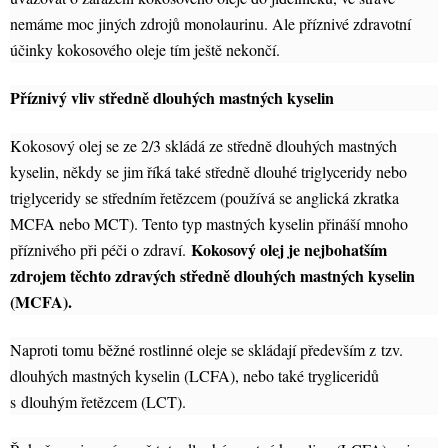
nemáme moc jiných zdrojů monolaurinu. Ale příznivé zdravotní
účinky kokosového oleje tím ještě nekončí.
Příznivý vliv středně dlouhých mastných kyselin
Kokosový olej se ze 2/3 skládá ze středně dlouhých mastných
kyselin, někdy se jim říká také středně dlouhé triglyceridy nebo
triglyceridy se středním řetězcem (používá se anglická zkratka
MCFA nebo MCT). Tento typ mastných kyselin přináší mnoho
Kokosový olej je nejbohatším
příznivého při péči o zdraví.
zdrojem těchto zdravých středně dlouhých mastných kyselin
(MCFA).
Naproti tomu běžné rostlinné oleje se skládají především z tzv.
dlouhých mastných kyselin (LCFA), nebo také trygliceridů
s dlouhým řetězcem (LCT).