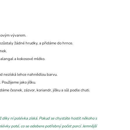
inovým vývarem.
ezůstaly žádné hrudky, a přidáme do hrnce.
snek.
galangal a kokosové mléko.
kud nezíská lehce nahnědlou barvu.
Použijeme jako jíšku.
me česnek, zázvor, koriandr, jíšku a sůl podle chuti.
ž díky ní polévka získá. Pokud se chystáte hostit někoho s
lévky poté, co se odebere potřebný počet porcí. Jemnější