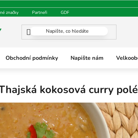
né značky
Partneři
GDPR
Oblíbené produkty
H
Obchodní podmínky
Napište nám
Velkoob
Thajská kokosová curry polé