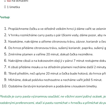
sůl
na ochucení
1 limetka
Postup
:
Propláchneme čočku a ve středně velkém hrnci ji dáme vařit se zelen
V hrnku rozmícháme curry pastu s pár lžícemi vody, dáme pozor, aby n
Nasekáme, nakrájime a utřeme citronovou trávu, zázvor, koriandr a če
Do hrnce přidáme citronovou trávu, sušený koriandr, papriku, sušený 
Zmírníme plamen a vaříme 20 minut, dokud čočka nezměkne.
Nakrájíme cibuli a na kokosovém oleji ji v pánvi 7 minut restujeme do
K cibuli přidáme mouku a na středním plameni necháme další 2 minuty. 
Těsně předtím, než uplyne 20 minut a čočka bude hotová, do hrnce přidá
Mícháme, dokud polévka nezhoustne a necháme vařit ještě 5 minut.
Ozdobíme čerstvým koriandrem a podáváme s kouskem limetky.
Přestože je curry pasta významnou součástí, ne všichni ocení pálivý ocásek, je
podobnými preferencemi, stačí si pastu rozmíchat v hrnečku a přimíchat do po