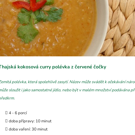
Thajská kokosová curry polévka z červené čočky
Zemitá polévka, která spolehlivě zasytí. Název může svádět k očekávání nároč
může sloužit i jako samostatné jídlo, nebo být v malém množství podávána pře
předkrm.
4 - 6 porcí
doba přípravy: 10 minut
doba vaření: 30 minut