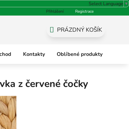
Select Language
▼
Přihlášení
Registrace
odnocení obchodu
PRÁZDNÝ KOŠÍK
NÁKUPNÍ
KOŠÍK
chod
Kontakty
Oblíbené produkty
Hodno
vka z červené čočky