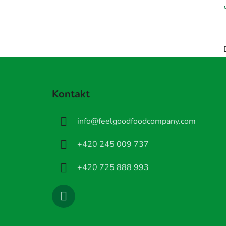
Z
á
Kontakt
p
a
info
@
feelgoodfoodcompany.com
t
í
+420 245 009 737
+420 725 888 993