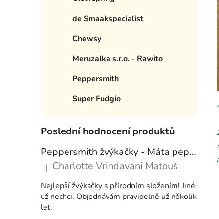
e
í
de Smaakspecialist
p
a
Chewsy
n
Meruzalka s.r.o. - Rawito
e
l
Peppersmith
Super Fudgio
Poslední hodnocení produktů
Peppersmith žvýkačky - Máta peprná, 15 g
Charlotte Vrindavani Matouš
|
Hodnocení produktu je 5 z 5 hvězdiček.
Nejlepší žvýkačky s přírodním složením! Jiné
už nechci. Objednávám pravidelně už několik
let.