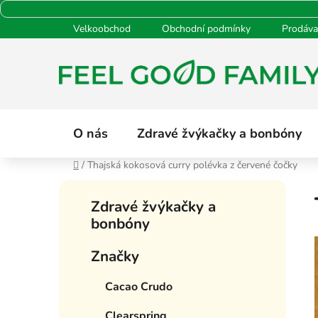
Přejít
Velkoobchod
Obchodní podmínky
Prodáva
na
obsah
O nás
Zdravé žvýkačky a bonbóny
Domů
/
Thajská kokosová curry polévka z červené čočky
P
K
Přeskočit
o
Zdravé žvýkačky a
a
kategorie
s
bonbóny
t
t
e
Značky
g
r
o
a
Cacao Crudo
r
n
i
n
Clearspring