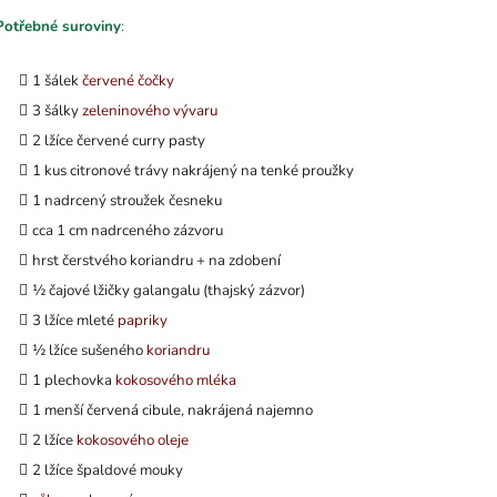
Potřebné suroviny
:
1 šálek
červené čočky
3 šálky
zeleninového vývaru
2 lžíce červené curry pasty
1 kus citronové trávy nakrájený na tenké proužky
1 nadrcený stroužek česneku
cca 1 cm nadrceného zázvoru
hrst čerstvého koriandru + na zdobení
½ čajové lžičky galangalu (thajský zázvor)
3 lžíce mleté
papriky
½ lžíce sušeného
koriandru
1 plechovka
kokosového mléka
1 menší červená cibule, nakrájená najemno
2 lžíce
kokosového oleje
2 lžíce
špaldové mouky