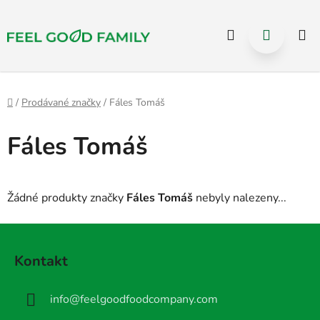
Select Language
▼
Přejít
Hledat
NÁKUP
na
KOŠÍK
obsah
Domů
/
Prodávané značky
/
Fáles Tomáš
Fáles Tomáš
Žádné produkty značky
Fáles Tomáš
nebyly nalezeny...
Z
á
Kontakt
p
a
info
@
feelgoodfoodcompany.com
t