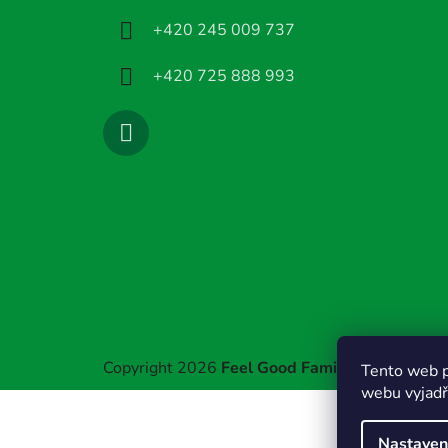
í
+420 245 009 737
+420 725 888 993
Copyright 2026
Feel Good Family
. Všechna prá
Tento web p
webu vyjadřu
Nastaven