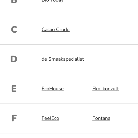
B
Bio Today
C
Cacao Crudo
D
de Smaakspecialist
E
EcoHouse
Eko-konzult
F
FeelEco
Fontana