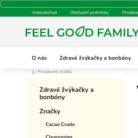
Přejít
Velkoobchod
Obchodní podmínky
Prodáva
na
obsah
O nás
Zdravé žvýkačky a bonbóny
Domů
/
Prodávané značky
P
K
Přeskočit
o
Zdravé žvýkačky a
a
kategorie
s
bonbóny
t
t
e
Značky
g
r
o
a
Cacao Crudo
r
n
i
n
Clearspring