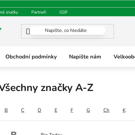
né značky
Partneři
GDPR
Oblíbené produkty
H
Obchodní podmínky
Napište nám
Velkoob
Všechny značky A-Z
B
C
D
E
F
G
Ch
K