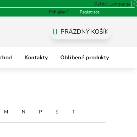
Select Language
▼
Přihlášení
Registrace
odnocení obchodu
PRÁZDNÝ KOŠÍK
NÁKUPNÍ
KOŠÍK
chod
Kontakty
Oblíbené produkty
Hodno
M
N
P
S
T