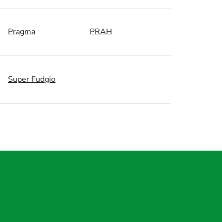
Pragma
PRAH
Super Fudgio