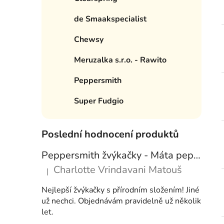
e
í
de Smaakspecialist
p
a
Chewsy
n
Meruzalka s.r.o. - Rawito
e
l
Peppersmith
Super Fudgio
Poslední hodnocení produktů
Peppersmith žvýkačky - Máta peprná, 15 g
Charlotte Vrindavani Matouš
|
Hodnocení produktu je 5 z 5 hvězdiček.
Nejlepší žvýkačky s přírodním složením! Jiné
už nechci. Objednávám pravidelně už několik
let.