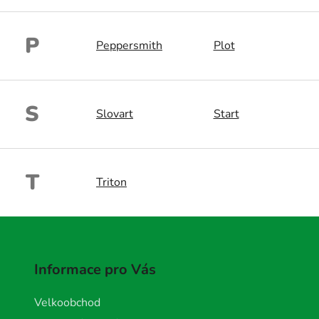
P
Peppersmith
Plot
S
Slovart
Start
T
Triton
Informace pro Vás
Velkoobchod