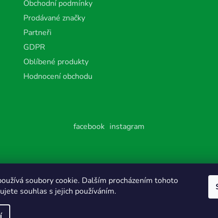
Obchodní podmínky
Prodávané značky
Partneři
GDPR
Oblíbené produkty
Hodnocení obchodu
facebook
instagram
va vyhrazena.
oužívá soubory cookie. Dalším procházením tohoto
jete souhlas s jejich používáním.
í