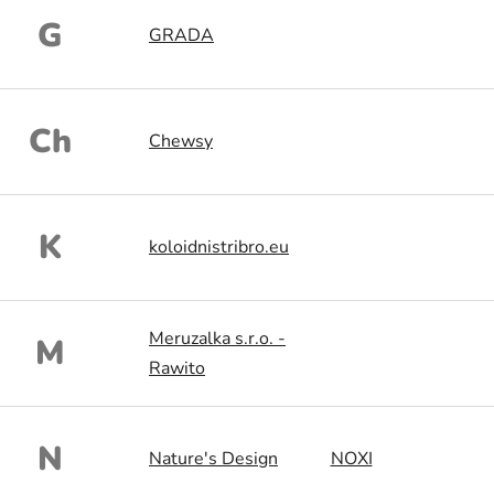
G
GRADA
Ch
Chewsy
K
koloidnistribro.eu
Meruzalka s.r.o. -
M
Rawito
N
Nature's Design
NOXI