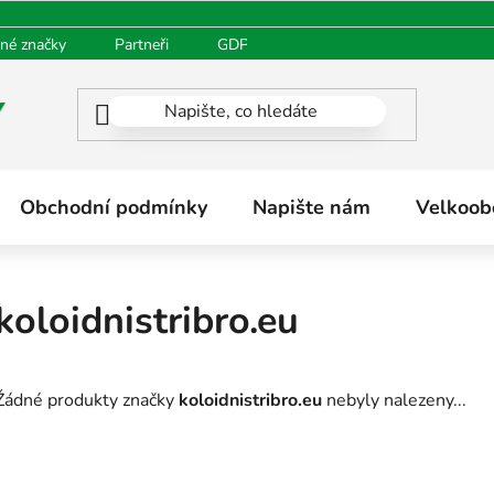
né značky
Partneři
GDPR
Oblíbené produkty
H
Obchodní podmínky
Napište nám
Velkoob
koloidnistribro.eu
Žádné produkty značky
koloidnistribro.eu
nebyly nalezeny...