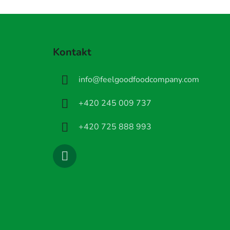
Z
á
Kontakt
p
a
info
@
feelgoodfoodcompany.com
t
í
+420 245 009 737
+420 725 888 993