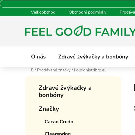
Přejít
Velkoobchod
Obchodní podmínky
Prodáva
na
obsah
O nás
Zdravé žvýkačky a bonbóny
Domů
/
Prodávané značky
/
koloidnistribro.eu
P
K
Přeskočit
o
Zdravé žvýkačky a
a
kategorie
s
bonbóny
t
t
e
Značky
g
r
o
a
Cacao Crudo
r
n
i
n
Clearspring