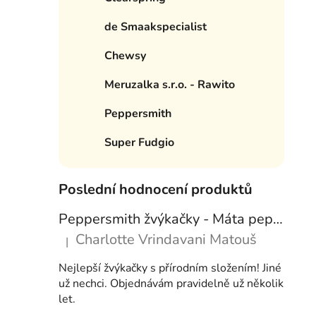
e
í
de Smaakspecialist
p
a
Chewsy
n
Meruzalka s.r.o. - Rawito
e
l
Peppersmith
Super Fudgio
Poslední hodnocení produktů
Peppersmith žvýkačky - Máta peprná, 15 g
Charlotte Vrindavani Matouš
|
Hodnocení produktu je 5 z 5 hvězdiček.
Nejlepší žvýkačky s přírodním složením! Jiné
už nechci. Objednávám pravidelně už několik
let.