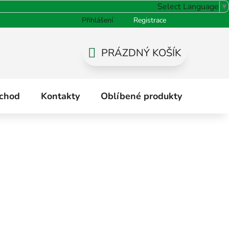
Select Language
▼
Přihlášení
Registrace
odnocení obchodu
PRÁZDNÝ KOŠÍK
NÁKUPNÍ
KOŠÍK
chod
Kontakty
Oblíbené produkty
Hodno