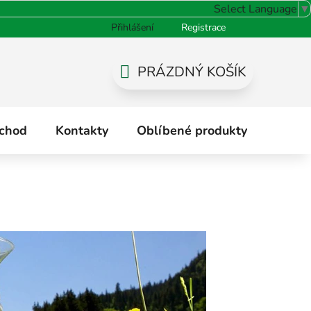
Select Language
▼
Přihlášení
Registrace
odnocení obchodu
PRÁZDNÝ KOŠÍK
NÁKUPNÍ
KOŠÍK
chod
Kontakty
Oblíbené produkty
Hodno