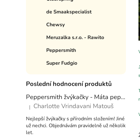
e
í
de Smaakspecialist
p
a
Chewsy
n
Meruzalka s.r.o. - Rawito
e
l
Peppersmith
Super Fudgio
Poslední hodnocení produktů
Peppersmith žvýkačky - Máta peprná, 15 g
Charlotte Vrindavani Matouš
|
Hodnocení produktu je 5 z 5 hvězdiček.
Nejlepší žvýkačky s přírodním složením! Jiné
už nechci. Objednávám pravidelně už několik
let.