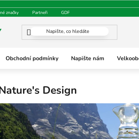
né značky
Partneři
GDPR
Oblíbené produkty
H
Obchodní podmínky
Napište nám
Velkoob
Nature's Design