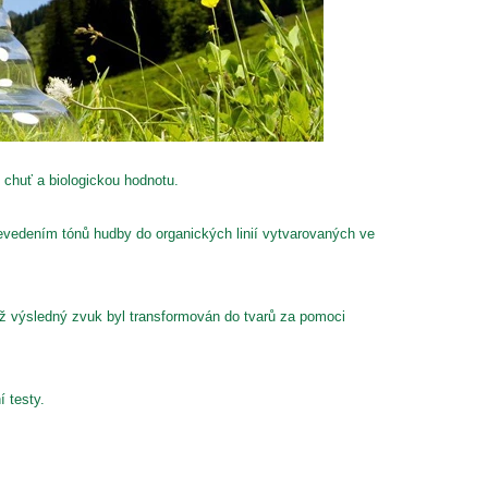
í chuť a biologickou hodnotu.
evedením tónů hudby do organických linií vytvarovaných ve
mž výsledný zvuk byl transformován do tvarů za pomoci
í testy.