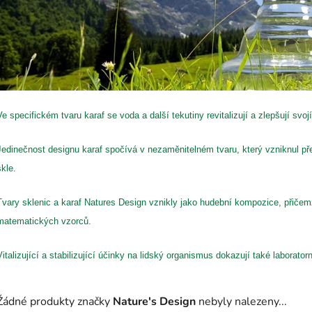
Ve specifickém tvaru karaf se voda a další tekutiny revitalizují a zlepšují svoj
Jedinečnost designu karaf spočívá v nezaměnitelném tvaru, který vzniknul př
skle.
Tvary sklenic a karaf Natures Design vznikly jako hudební kompozice, přiče
matematických vzorců.
Vitalizující a stabilizující účinky na lidský organismus dokazují také laboratorn
Žádné produkty značky
Nature's Design
nebyly nalezeny...