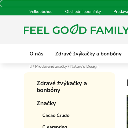
Přejít
Velkoobchod
Obchodní podmínky
Prodáva
na
obsah
O nás
Zdravé žvýkačky a bonbóny
Domů
/
Prodávané značky
/
Nature's Design
P
K
Přeskočit
o
Zdravé žvýkačky a
a
kategorie
s
bonbóny
t
t
e
Značky
g
r
o
a
Cacao Crudo
r
n
i
n
Clearspring