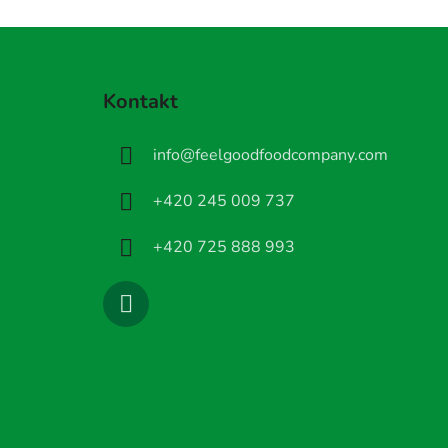
Z
á
Kontakt
p
a
info
@
feelgoodfoodcompany.com
t
í
+420 245 009 737
+420 725 888 993