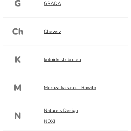
G
GRADA
Ch
Chewsy
K
koloidnistribro.eu
M
Meruzalka s.r.o. - Rawito
Nature's Design
N
NOXI