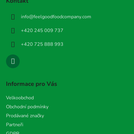
Kontakt
p
a
info
@
feelgoodfoodcompany.com
t
í
+420 245 009 737
+420 725 888 993
Informace pro Vás
Velkoobchod
Obchodní podmínky
Prodávané značky
Partneři
GDPR