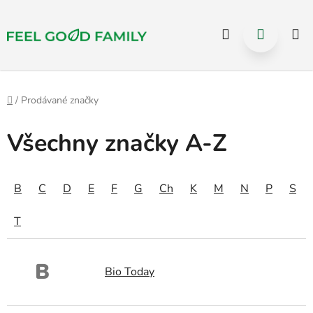
Select Language
▼
Přejít
Hledat
NÁKUP
na
KOŠÍK
obsah
Domů
/
Prodávané značky
Všechny značky A-Z
B
C
D
E
F
G
Ch
K
M
N
P
S
T
B
Bio Today