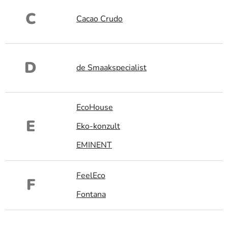
C
Cacao Crudo
D
de Smaakspecialist
EcoHouse
E
Eko-konzult
EMINENT
FeelEco
F
Fontana