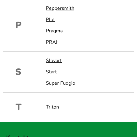
Peppersmith
Plot
P
Pragma
PRAH
Slovart
S
Start
Super Fudgio
T
Triton
Z
á