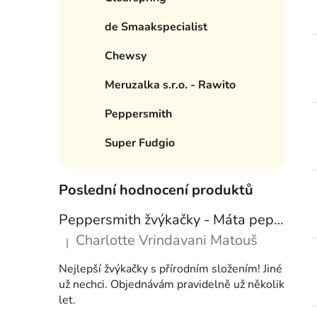
e
í
de Smaakspecialist
p
a
Chewsy
n
Meruzalka s.r.o. - Rawito
e
l
Peppersmith
Super Fudgio
Poslední hodnocení produktů
Peppersmith žvýkačky - Máta peprná, 15 g
Charlotte Vrindavani Matouš
|
Hodnocení produktu je 5 z 5 hvězdiček.
Nejlepší žvýkačky s přírodním složením! Jiné
už nechci. Objednávám pravidelně už několik
let.