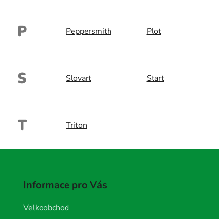
P
Peppersmith
Plot
S
Slovart
Start
T
Triton
Informace pro Vás
Velkoobchod