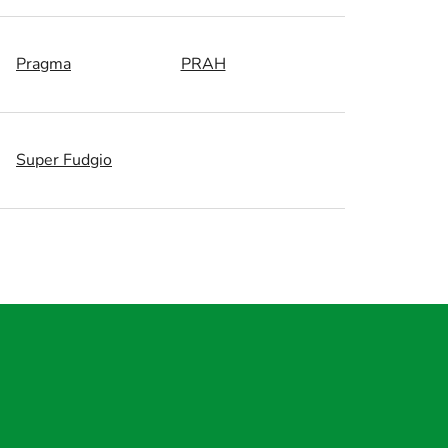
Pragma
PRAH
Super Fudgio