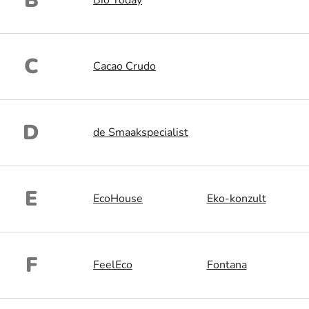
B
Bio Today
C
Cacao Crudo
D
de Smaakspecialist
E
EcoHouse
Eko-konzult
F
FeelEco
Fontana