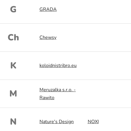
G
GRADA
Ch
Chewsy
K
koloidnistribro.eu
Meruzalka s.r.o. -
M
Rawito
N
Nature's Design
NOXI