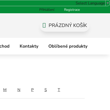
Select Language
▼
Přihlášení
Registrace
odnocení obchodu
PRÁZDNÝ KOŠÍK
NÁKUPNÍ
KOŠÍK
chod
Kontakty
Oblíbené produkty
Hodno
M
N
P
S
T