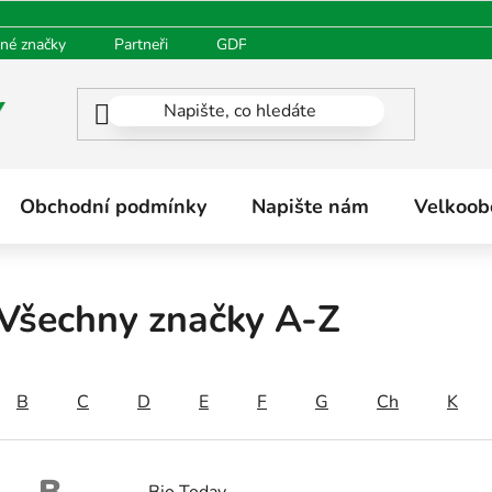
né značky
Partneři
GDPR
Oblíbené produkty
H
Obchodní podmínky
Napište nám
Velkoob
Všechny značky A-Z
B
C
D
E
F
G
Ch
K