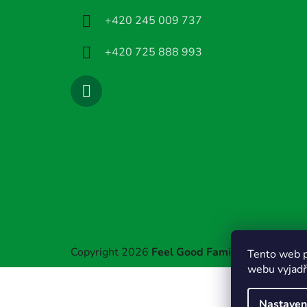
í
+420 245 009 737
+420 725 888 993
Copyright 2026
Feel Good Family
. Všechna prá
Tento web p
webu vyjadřu
Nastaven