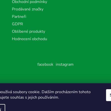
Obchodní podmínky
Prodávané značky
Partneři
GDPR
Oblíbené produkty
Hodnocení obchodu
facebook
instagram
va vyhrazena.
oužívá soubory cookie. Dalším procházením tohoto
jete souhlas s jejich používáním.
í