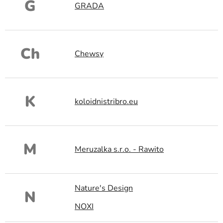
G
GRADA
Ch
Chewsy
K
koloidnistribro.eu
M
Meruzalka s.r.o. - Rawito
Nature's Design
N
NOXI