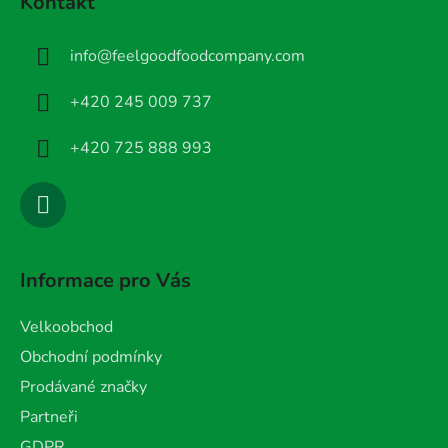
Kontakt
p
a
info
@
feelgoodfoodcompany.com
t
í
+420 245 009 737
+420 725 888 993
Informace pro Vás
Velkoobchod
Obchodní podmínky
Prodávané značky
Partneři
GDPR