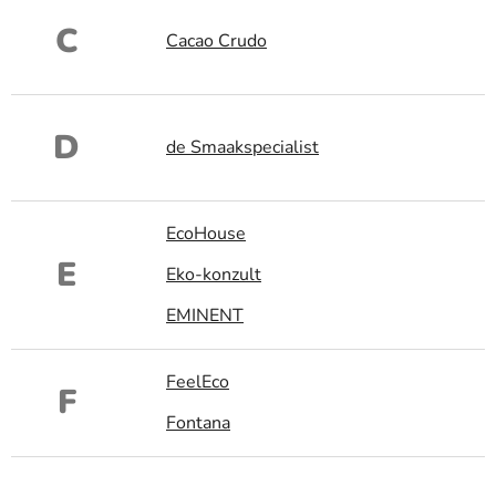
C
Cacao Crudo
D
de Smaakspecialist
EcoHouse
E
Eko-konzult
EMINENT
FeelEco
F
Fontana