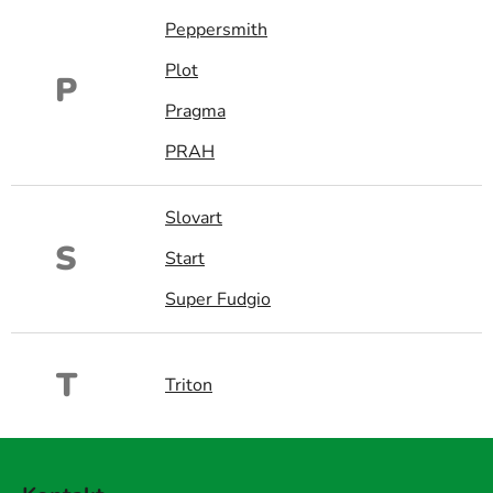
Peppersmith
Plot
P
Pragma
PRAH
Slovart
S
Start
Super Fudgio
T
Triton
Z
á