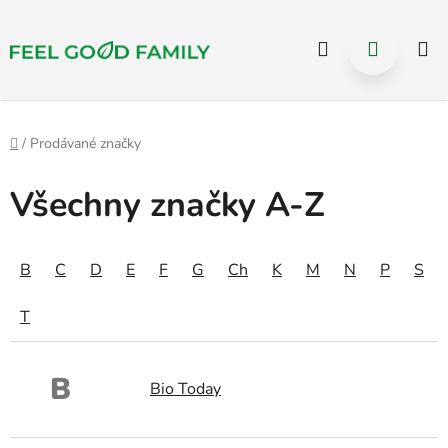
Select Language
▼
Hledat
NÁKUP
Přejít
na
KOŠÍK
obsah
Domů
/
Prodávané značky
Všechny značky A-Z
B
C
D
E
F
G
Ch
K
M
N
P
S
T
B
Bio Today